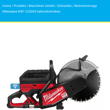
Home
/
Produkte
/
Maschinen Verleih
/
Schneiden
/
Motortrennsäge
Milwaukee MXF COS350 batteriebetrieben