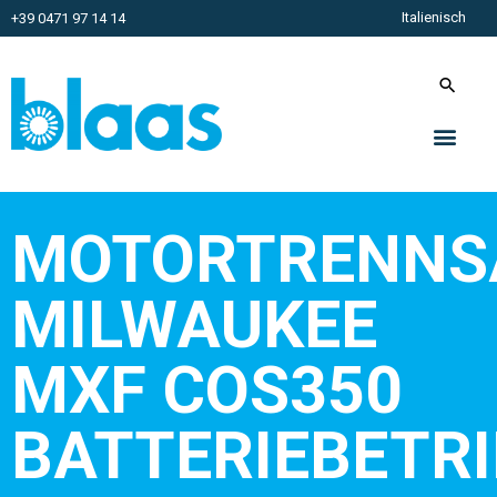
Italienisch
+39 0471 97 14 14
MOTORTRENNS
MILWAUKEE
MXF COS350
BATTERIEBETR