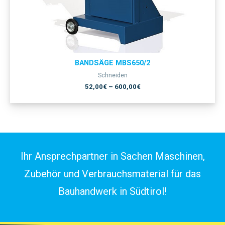
BANDSÄGE MBS650/2
Schneiden
52,00
€
–
600,00
€
Ihr Ansprechpartner in Sachen Maschinen,
Zubehör und Verbrauchsmaterial für das
Bauhandwerk in Südtirol!