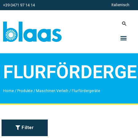
Italienisch
+39 0471 97 14 14
FLURFÖRDERGE
Home
/
Produkte
/
Maschinen Verleih
/
Flurfördergeräte
Filter