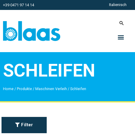
Italienisch
+39 0471 97 14 14
SCHLEIFEN
Home
/
Produkte
/
Maschinen Verleih
/
Schleifen
Filter