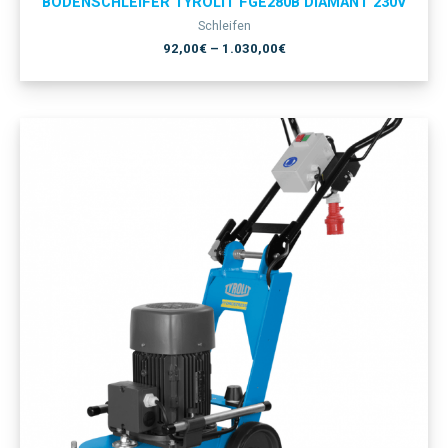
BODENSCHLEIFER TYROLIT FGE280B DIAMANT 230V
Schleifen
92,00
€
–
1.030,00
€