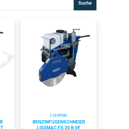
Suche
Lissmac
R
BENZINFUGENSCHNEIER
UT
LISSMAC FS 20 B VE