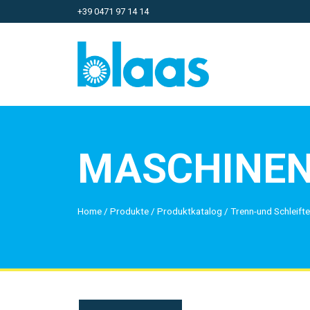
+39 0471 97 14 14
MASCHINE
Home
/
Produkte
/
Produktkatalog
/
Trenn-und Schleift